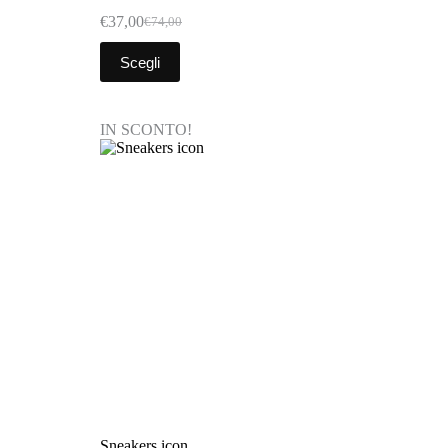
€
37,00
€
74,00
Scegli
IN SCONTO!
Sneakers icon