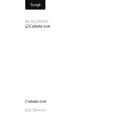
Scegli
IN SCONTO!
Ciabatta icon
€
31,50
€
45,00