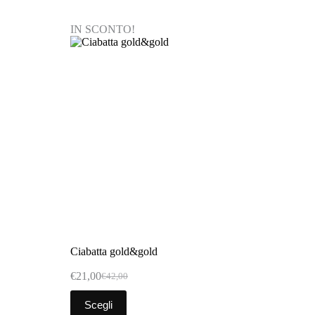
IN SCONTO!
Ciabatta gold&gold
€
21,00
€
42,00
Scegli