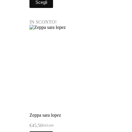
Scegli
IN SCONTO!
Zeppa sara lopez
€
45,50
€
65,00