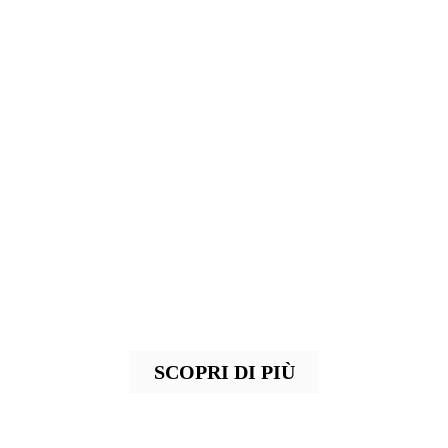
FIRME DONNA
Lasciati conquistare delle ultime tendenze
delle grandi firme: scarpe, borse e
accessori per una femminilità moderna e
raffinata
SCOPRI DI PIÙ