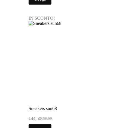
IN SCONTO!
Sneakers sun68
€
44,50
€
89,00