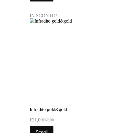
IN SCONTO!
Infradito gold&gold
€
21,00
€
42,00
Scegli