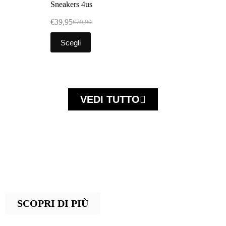
Sneakers 4us
€
39,95
€
79,90
Scegli
VEDI TUTTO
FIRME UOMO
Scopri le collezioni esclusive dei brand
più prestigiosi di calzature e accessori
maschili, per uno stile autentico e senza
compromessi
SCOPRI DI PIÙ