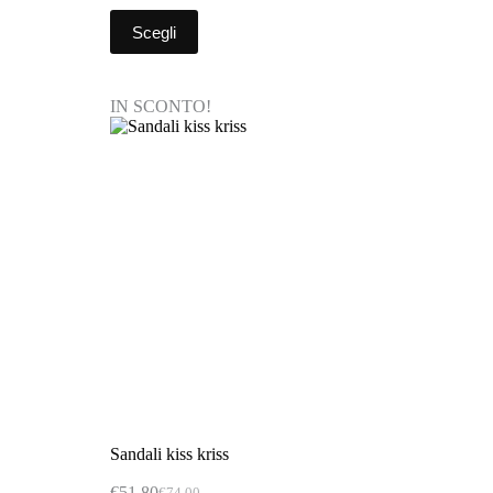
Scegli
IN SCONTO!
Sandali kiss kriss
€
51,80
€
74,00