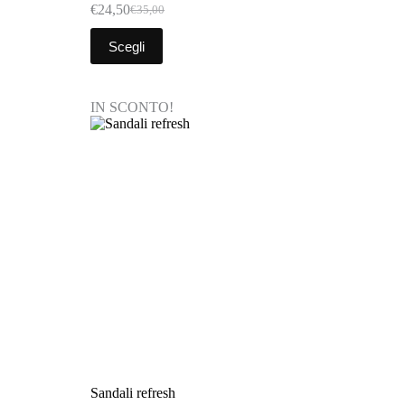
€
24,50
€
35,00
Scegli
IN SCONTO!
Sandali refresh