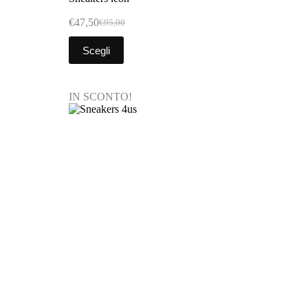
€
47,50
€
95,00
Scegli
IN SCONTO!