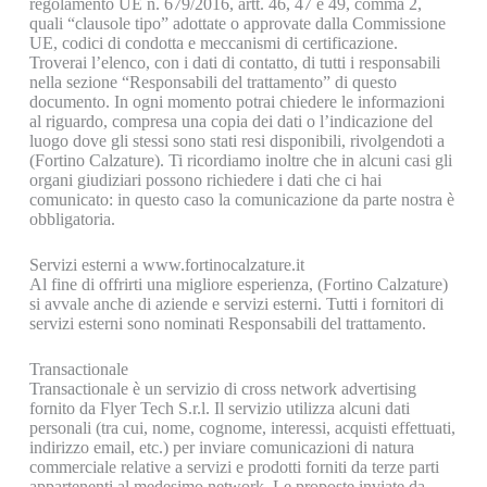
regolamento UE n. 679/2016, artt. 46, 47 e 49, comma 2,
quali “clausole tipo” adottate o approvate dalla Commissione
UE, codici di condotta e meccanismi di certificazione.
Troverai l’elenco, con i dati di contatto, di tutti i responsabili
nella sezione “Responsabili del trattamento” di questo
documento. In ogni momento potrai chiedere le informazioni
al riguardo, compresa una copia dei dati o l’indicazione del
luogo dove gli stessi sono stati resi disponibili, rivolgendoti a
(Fortino Calzature). Ti ricordiamo inoltre che in alcuni casi gli
organi giudiziari possono richiedere i dati che ci hai
comunicato: in questo caso la comunicazione da parte nostra è
obbligatoria.
Servizi esterni a www.fortinocalzature.it
Al fine di offrirti una migliore esperienza, (Fortino Calzature)
si avvale anche di aziende e servizi esterni. Tutti i fornitori di
servizi esterni sono nominati Responsabili del trattamento.
Transactionale
Transactionale è un servizio di cross network advertising
fornito da Flyer Tech S.r.l. Il servizio utilizza alcuni dati
personali (tra cui, nome, cognome, interessi, acquisti effettuati,
indirizzo email, etc.) per inviare comunicazioni di natura
commerciale relative a servizi e prodotti forniti da terze parti
appartenenti al medesimo network. Le proposte inviate da