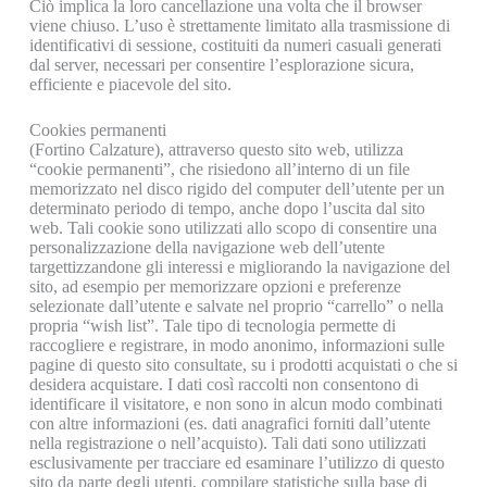
Ciò implica la loro cancellazione una volta che il browser
viene chiuso. L’uso è strettamente limitato alla trasmissione di
identificativi di sessione, costituiti da numeri casuali generati
dal server, necessari per consentire l’esplorazione sicura,
efficiente e piacevole del sito.
Cookies permanenti
(Fortino Calzature), attraverso questo sito web, utilizza
“cookie permanenti”, che risiedono all’interno di un file
memorizzato nel disco rigido del computer dell’utente per un
determinato periodo di tempo, anche dopo l’uscita dal sito
web. Tali cookie sono utilizzati allo scopo di consentire una
personalizzazione della navigazione web dell’utente
targettizzandone gli interessi e migliorando la navigazione del
sito, ad esempio per memorizzare opzioni e preferenze
selezionate dall’utente e salvate nel proprio “carrello” o nella
propria “wish list”. Tale tipo di tecnologia permette di
raccogliere e registrare, in modo anonimo, informazioni sulle
pagine di questo sito consultate, su i prodotti acquistati o che si
desidera acquistare. I dati così raccolti non consentono di
identificare il visitatore, e non sono in alcun modo combinati
con altre informazioni (es. dati anagrafici forniti dall’utente
nella registrazione o nell’acquisto). Tali dati sono utilizzati
esclusivamente per tracciare ed esaminare l’utilizzo di questo
sito da parte degli utenti, compilare statistiche sulla base di