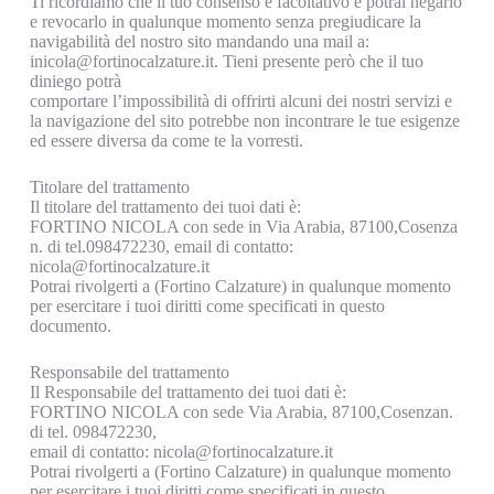
Ti ricordiamo che il tuo consenso è facoltativo e potrai negarlo
e revocarlo in qualunque momento senza pregiudicare la
navigabilità del nostro sito mandando una mail a:
inicola@fortinocalzature.it. Tieni presente però che il tuo
diniego potrà
comportare l’impossibilità di offrirti alcuni dei nostri servizi e
la navigazione del sito potrebbe non incontrare le tue esigenze
ed essere diversa da come te la vorresti.
Titolare del trattamento
Il titolare del trattamento dei tuoi dati è:
FORTINO NICOLA con sede in Via Arabia, 87100,Cosenza
n. di tel.098472230, email di contatto:
nicola@fortinocalzature.it
Potrai rivolgerti a (Fortino Calzature) in qualunque momento
per esercitare i tuoi diritti come specificati in questo
documento.
Responsabile del trattamento
Il Responsabile del trattamento dei tuoi dati è:
FORTINO NICOLA con sede Via Arabia, 87100,Cosenzan.
di tel. 098472230,
email di contatto: nicola@fortinocalzature.it
Potrai rivolgerti a (Fortino Calzature) in qualunque momento
per esercitare i tuoi diritti come specificati in questo