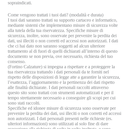
sopraindicati.
Come vengono trattati i tuoi dati? (modalità e durata)
I tuoi dati saranno trattati su supporto cartaceo e informatico,
mediante sistemi che implementano misure di sicurezza volte
alla tutela della tua riservatezza. Specifiche misure di
sicurezza, inoltre, sono osservate per prevenire la perdita dei
dati, usi illeciti o non corretti ed accessi non autorizzati. I dati
che ci hai dato non saranno soggetti ad alcun ulteriore
trattamento al di fuori di quelli dichiarati all’interno di questo
documento se non previa, ove necessario, richiesta del tuo
consenso.
(Fortino Calzature) si impegna a rispettare e a proteggere la
tua riservatezza trattando i dati personali da te forniti nel
rispetto delle disposizioni di legge atte a garantire la sicurezza,
l’esattezza, l’aggiornamento e la pertinenza dei dati rispetto
alle finalità dichiarate. I dati personali raccolti attraverso
questo sito sono trattati con strumenti automatizzati e per il
tempo strettamente necessario a conseguire gli scopi per cui
sono stati raccolti.
Specifiche ed idonee misure di sicurezza sono osservate per
prevenire la perdita dei dati, usi illeciti o non corretti ed accessi
non autorizzati. I dati personali presenti nelle richieste (es.
ulteriori informazioni) sono utilizzati al solo fine di dare
esecuzione alla richiesta di volta in volta inoltrata, e sono