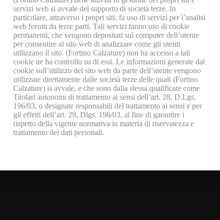
servizi web si avvale del supporto di società terze. In
particolare, attraverso i propri siti, fa uso di servizi per l’analisi
web forniti da terze parti. Tali servizi fanno uso di cookie
permanenti, che vengono depositati sul computer dell’utente
per consentire al sito web di analizzare come gli utenti
utilizzano il sito. (Fortino Calzature) non ha accesso a tali
cookie ne ha controllo su di essi. Le informazioni generate dal
cookie sull’utilizzo del sito web da parte dell’utente vengono
utilizzate direttamente dalle società terze delle quali (Fortino
Calzature) si avvale, e che sono dalla stessa qualificate come
Titolari autonomi di trattamento ai sensi dell’art. 28, D.Lgs.
196/03, o designate responsabili del trattamento ai sensi e per
gli effetti dell’art. 29, Dlgs. 196/03, al fine di garantire i
rispetto della vigente normativa in materia di riservatezza e
trattamento dei dati personali.