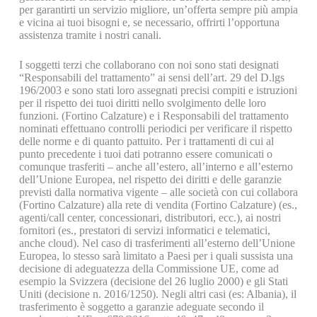
per garantirti un servizio migliore, un’offerta sempre più ampia
e vicina ai tuoi bisogni e, se necessario, offrirti l’opportuna
assistenza tramite i nostri canali.
I soggetti terzi che collaborano con noi sono stati designati
“Responsabili del trattamento” ai sensi dell’art. 29 del D.lgs
196/2003 e sono stati loro assegnati precisi compiti e istruzioni
per il rispetto dei tuoi diritti nello svolgimento delle loro
funzioni. (Fortino Calzature) e i Responsabili del trattamento
nominati effettuano controlli periodici per verificare il rispetto
delle norme e di quanto pattuito. Per i trattamenti di cui al
punto precedente i tuoi dati potranno essere comunicati o
comunque trasferiti – anche all’estero, all’interno e all’esterno
dell’Unione Europea, nel rispetto dei diritti e delle garanzie
previsti dalla normativa vigente – alle società con cui collabora
(Fortino Calzature) alla rete di vendita (Fortino Calzature) (es.,
agenti/call center, concessionari, distributori, ecc.), ai nostri
fornitori (es., prestatori di servizi informatici e telematici,
anche cloud). Nel caso di trasferimenti all’esterno dell’Unione
Europea, lo stesso sarà limitato a Paesi per i quali sussista una
decisione di adeguatezza della Commissione UE, come ad
esempio la Svizzera (decisione del 26 luglio 2000) e gli Stati
Uniti (decisione n. 2016/1250). Negli altri casi (es: Albania), il
trasferimento è soggetto a garanzie adeguate secondo il