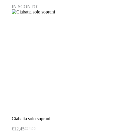
varianti.
IN SCONTO!
Le
opzioni
possono
essere
scelte
nella
pagina
del
prodotto
Ciabatta solo soprani
€
12,45
€
24,90
Il
Il