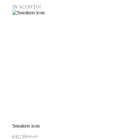
varianti.
IN SCONTO!
Le
opzioni
possono
essere
scelte
nella
pagina
del
prodotto
Sneakers icon
€
42,50
€
85,00
Il
Il