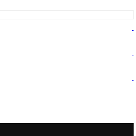
-
-
-