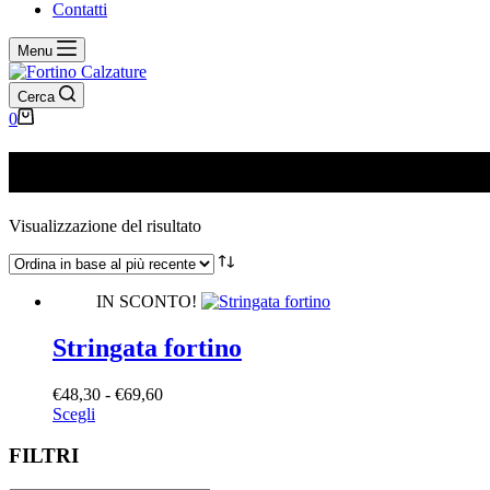
Contatti
Menu
Cerca
Carrello
0
014N PAGIPA FORTINO
Visualizzazione del risultato
IN SCONTO!
Stringata fortino
Fascia
€
48,30
-
€
69,60
Questo
di
Scegli
prodotto
prezzo:
ha
da
FILTRI
più
€48,30