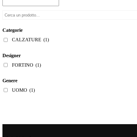
varianti.
a
Le
€69,60
opzioni
possono
essere
scelte
Categorie
nella
pagina
CALZATURE
(1)
del
prodotto
Designer
FORTINO
(1)
Genere
UOMO
(1)