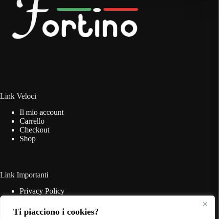
essere
scelte
nella
pagina
del
prodotto
Link Veloci
Il mio account
Carrello
Checkout
Shop
Link Importanti
Privacy Policy
Cookie Policy
Termini & Condizioni
Ti piacciono i cookies?
Contatti