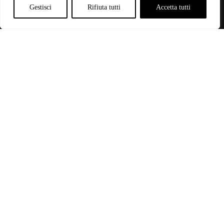
Gestisci
Rifiuta tutti
Accetta tutti
Categorie
-
CALZATURE
(1)
Designer
-
MILANO SHOES
(1)
Genere
-
DONNA
(1)