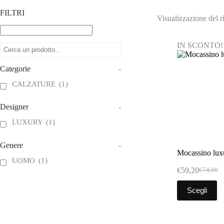
FILTRI
Visualizzazione del ri
IN SCONTO!
Categorie
-
CALZATURE
(1)
Designer
-
LUXURY
(1)
Genere
-
Mocassino lux
UOMO
(1)
€
59,20
€
74,00
Il
Il
prezzo
prezzo
Questo
Scegli
original
attuale
prodotto
era:
è:
ha
€74,00.
€59,20.
più
varianti.