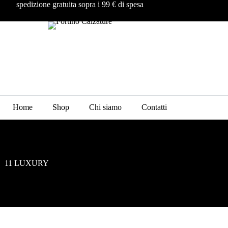
spedizione gratuita sopra i 99 € di spesa
Home
Shop
Chi siamo
Contatti
11 LUXURY