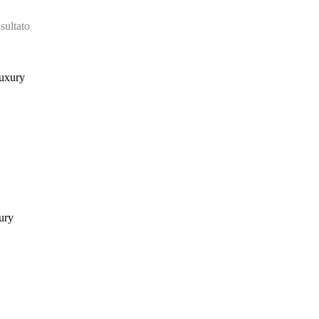
sultato
ury
e