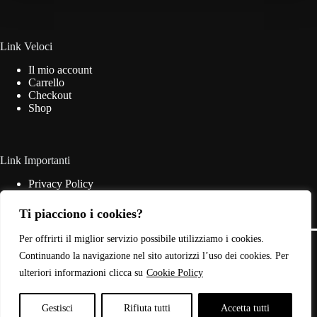
essere
scelte
nella
pagina
Link Veloci
del
Il mio account
prodotto
Carrello
Checkout
Shop
Link Importanti
Privacy Policy
Cookie Policy
Termini & Condizioni
Ti piacciono i cookies?
Contatti
Copyright © 2026 - Web Powered by
Dylog Italia S.p.A.
Per offrirti il miglior servizio possibile utilizziamo i cookies.
Continuando la navigazione nel sito autorizzi l’uso dei cookies. Per
ulteriori informazioni clicca su
Cookie Policy
P.IVA: 03946440785
Gestisci
Rifiuta tutti
Accetta tutti