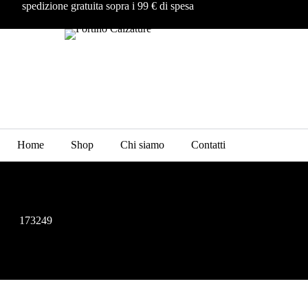
spedizione gratuita sopra i 99 € di spesa
Home
Shop
Chi siamo
Contatti
173249