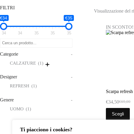
FILTRI
Visualizzazione del ri
€34
€35
IN SCONTO!
34
34
35
35
35
Categorie
-
CALZATURE
(1)
Designer
-
REFRESH
(1)
Scarpa refresh
Genere
-
€
34,50
€
69,00
Il
Il
UOMO
(1)
prezzo
prezzo
Questo
Scegli
original
attuale
prodotto
era:
è:
ha
€69,00.
€34,50.
più
Ti piacciono i cookies?
varianti.