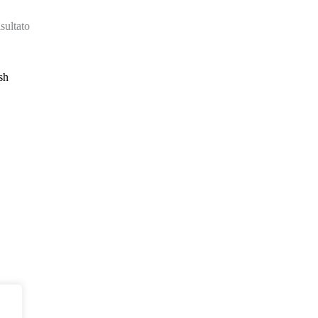
sultato
e