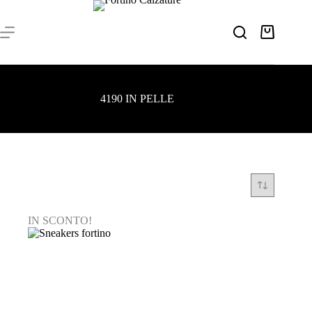
Salta
al
contenuto
Carrello
4190 IN PELLE
IN SCONTO!