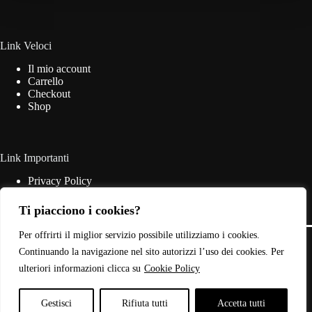
essere
scelte
nella
pagina
Link Veloci
del
Il mio account
prodotto
Carrello
Checkout
Shop
Link Importanti
Privacy Policy
Cookie Policy
Termini & Condizioni
Ti piacciono i cookies?
Contatti
Copyright © 2026 - Web Powered by
Dylog Italia S.p.A.
Per offrirti il miglior servizio possibile utilizziamo i cookies.
Continuando la navigazione nel sito autorizzi l’uso dei cookies. Per
ulteriori informazioni clicca su
Cookie Policy
P.IVA: 03946440785
Gestisci
Rifiuta tutti
Accetta tutti