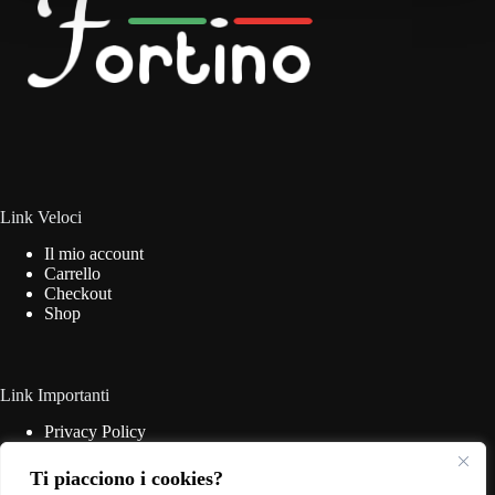
essere
scelte
nella
pagina
del
prodotto
Link Veloci
Il mio account
Carrello
Checkout
Shop
Link Importanti
Privacy Policy
Cookie Policy
Termini & Condizioni
Ti piacciono i cookies?
Contatti