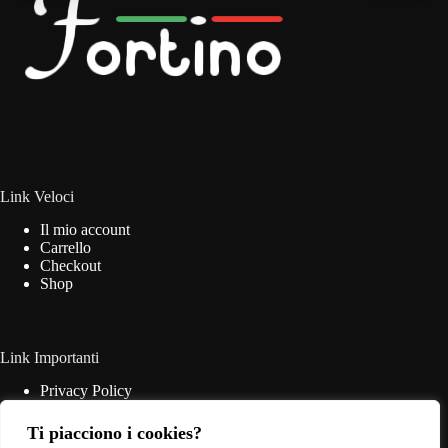
essere
scelte
nella
pagina
del
prodotto
Link Veloci
Il mio account
Carrello
Checkout
Shop
Link Importanti
Privacy Policy
Cookie Policy
Termini & Condizioni
Ti piacciono i cookies?
Contatti