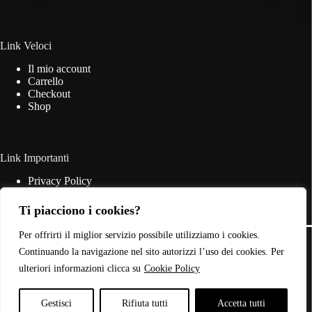
essere
scelte
nella
pagina
Link Veloci
del
Il mio account
prodotto
Carrello
Checkout
Shop
Link Importanti
Privacy Policy
Cookie Policy
Termini & Condizioni
Ti piacciono i cookies?
Contatti
Copyright © 2026 - Web Powered by
Dylog Italia S.p.A.
Per offrirti il miglior servizio possibile utilizziamo i cookies.
Continuando la navigazione nel sito autorizzi l’uso dei cookies. Per
ulteriori informazioni clicca su
Cookie Policy
P.IVA: 03946440785
Gestisci
Rifiuta tutti
Accetta tutti