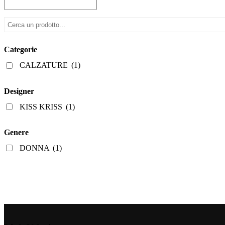
varianti.
a
Le
€77,00
opzioni
possono
essere
scelte
Categorie
nella
pagina
CALZATURE
(1)
del
prodotto
Designer
KISS KRISS
(1)
Genere
DONNA
(1)