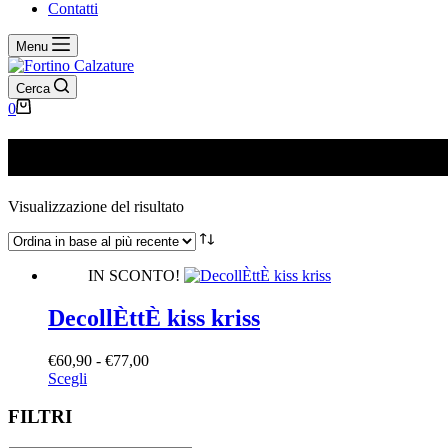
Contatti
Menu
Cerca
Carrello
0
7020
Visualizzazione del risultato
IN SCONTO!
DecollÈttÈ kiss kriss
Fascia
€
60,90
-
€
77,00
Questo
di
Scegli
prodotto
prezzo:
ha
da
FILTRI
più
€60,90