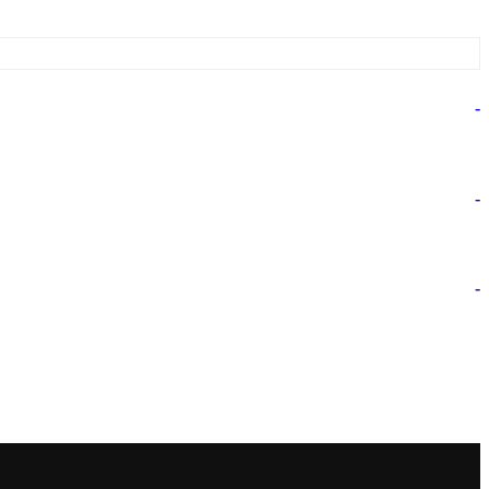
-
-
-