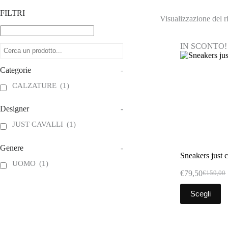
FILTRI
Visualizzazione del ri
IN SCONTO!
Categorie
-
CALZATURE
(1)
Designer
-
JUST CAVALLI
(1)
Genere
-
Sneakers just c
UOMO
(1)
€
79,50
€
159,00
Il
Il
prezzo
prezzo
Questo
Scegli
original
attuale
prodotto
era:
è:
ha
€159,00
€79,50.
più
varianti.