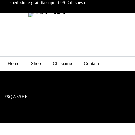
spedizione gratuita sopra i 99 € di spesa
Home
Shop
Chi siamo
Contatti
78QA3SBF