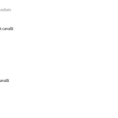
sultato
avalli
e
.