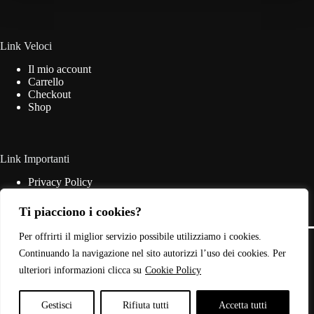
essere
scelte
nella
pagina
Link Veloci
del
Il mio account
prodotto
Carrello
Checkout
Shop
Link Importanti
Privacy Policy
Cookie Policy
Termini & Condizioni
Ti piacciono i cookies?
Contatti
Copyright © 2026 - Web Powered by
Dylog Italia S.p.A.
Per offrirti il miglior servizio possibile utilizziamo i cookies.
Continuando la navigazione nel sito autorizzi l’uso dei cookies. Per
ulteriori informazioni clicca su
Cookie Policy
P.IVA: 03946440785
Gestisci
Rifiuta tutti
Accetta tutti