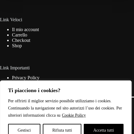
essere
scelte
nella
pagina
Link Veloci
del
Il mio account
prodotto
Carrello
Checkout
Shop
Link Importanti
Privacy Policy
Cookie Policy
Termini & Condizioni
Ti piacciono i cookies?
Contatti
Copyright © 2026 - Web Powered by
Dylog Italia S.p.A.
Per offrirti il miglior servizio possibile utilizziamo i cookies.
Continuando la navigazione nel sito autorizzi l’uso dei cookies. Per
ulteriori informazioni clicca su
Cookie Policy
P.IVA: 03946440785
Gestisci
Rifiuta tutti
Accetta tutti