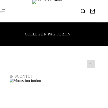
Salta
al
contenuto
Carrello
COLLEGE N PAG FORTIN
IN SCONTO!