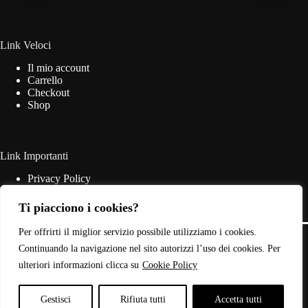
essere
scelte
nella
pagina
Link Veloci
del
Il mio account
prodotto
Carrello
Checkout
Shop
Link Importanti
Privacy Policy
Cookie Policy
Termini & Condizioni
Ti piacciono i cookies?
Contatti
Copyright © 2026 - Web Powered by
Dylog Italia S.p.A.
Per offrirti il miglior servizio possibile utilizziamo i cookies.
Continuando la navigazione nel sito autorizzi l’uso dei cookies. Per
ulteriori informazioni clicca su
Cookie Policy
P.IVA: 03946440785
Gestisci
Rifiuta tutti
Accetta tutti