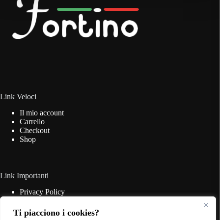
essere
scelte
nella
pagina
del
prodotto
Link Veloci
Il mio account
Carrello
Checkout
Shop
Link Importanti
Privacy Policy
Cookie Policy
Termini & Condizioni
Ti piacciono i cookies?
Contatti