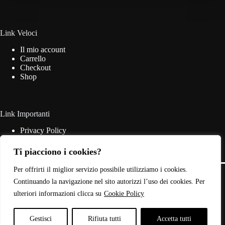
essere
scelte
nella
pagina
Link Veloci
del
Il mio account
prodotto
Carrello
Checkout
Shop
Link Importanti
Privacy Policy
Cookie Policy
Termini & Condizioni
Ti piacciono i cookies?
Contatti
Copyright © 2026 - Web Powered by
Dylog Italia S.p.A.
Per offrirti il miglior servizio possibile utilizziamo i cookies.
Continuando la navigazione nel sito autorizzi l’uso dei cookies. Per
ulteriori informazioni clicca su
Cookie Policy
P.IVA: 03946440785
Gestisci
Rifiuta tutti
Accetta tutti