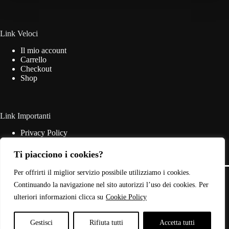
essere
scelte
nella
pagina
Link Veloci
del
Il mio account
prodotto
Carrello
Checkout
Shop
Link Importanti
Privacy Policy
Cookie Policy
Termini & Condizioni
Ti piacciono i cookies?
Contatti
Copyright © 2026 - Web Powered by
Dylog Italia S.p.A.
Per offrirti il miglior servizio possibile utilizziamo i cookies.
Continuando la navigazione nel sito autorizzi l’uso dei cookies. Per
ulteriori informazioni clicca su
Cookie Policy
P.IVA: 03946440785
Gestisci
Rifiuta tutti
Accetta tutti