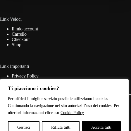
essere
scelte
nella
pagina
Link Veloci
del
Il mio account
prodotto
Carrello
Checkout
Shop
Link Importanti
Privacy Policy
Cookie Policy
Termini & Condizioni
Ti piacciono i cookies?
Contatti
Copyright © 2026 - Web Powered by
Dylog Italia S.p.A.
Per offrirti il miglior servizio possibile utilizziamo i cookies.
Continuando la navigazione nel sito autorizzi l’uso dei cookies. Per
ulteriori informazioni clicca su
Cookie Policy
P.IVA: 03946440785
Gestisci
Rifiuta tutti
Accetta tutti