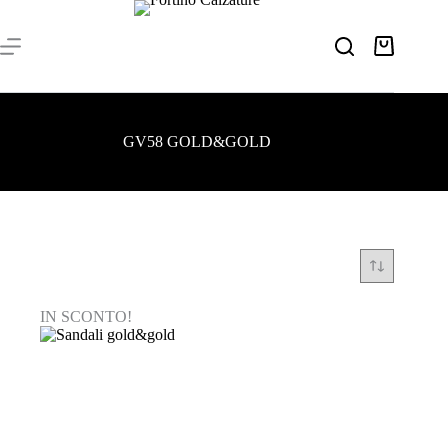
Salta
al
contenuto
Carrello
GV58 GOLD&GOLD
IN SCONTO!