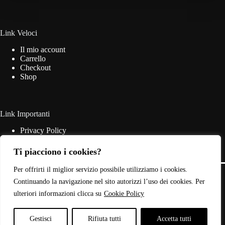
essere
scelte
nella
pagina
Link Veloci
del
Il mio account
prodotto
Carrello
Checkout
Shop
Link Importanti
Privacy Policy
Cookie Policy
Termini & Condizioni
Ti piacciono i cookies?
Contatti
Copyright © 2026 - Web Powered by
Dylog Italia S.p.A.
Per offrirti il miglior servizio possibile utilizziamo i cookies.
Continuando la navigazione nel sito autorizzi l’uso dei cookies. Per
ulteriori informazioni clicca su
Cookie Policy
P.IVA: 03946440785
Gestisci
Rifiuta tutti
Accetta tutti