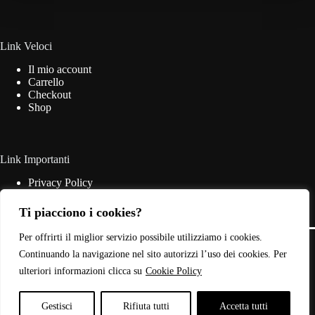
essere
scelte
nella
pagina
Link Veloci
del
Il mio account
prodotto
Carrello
Checkout
Shop
Link Importanti
Privacy Policy
Cookie Policy
Termini & Condizioni
Ti piacciono i cookies?
Contatti
Copyright © 2026 - Web Powered by
Dylog Italia S.p.A.
Per offrirti il miglior servizio possibile utilizziamo i cookies.
Continuando la navigazione nel sito autorizzi l’uso dei cookies. Per
ulteriori informazioni clicca su
Cookie Policy
P.IVA: 03946440785
Gestisci
Rifiuta tutti
Accetta tutti