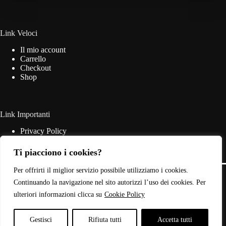
Link Veloci
Il mio account
Carrello
Checkout
Shop
Link Importanti
Privacy Policy
Cookie Policy
Termini & Condizioni
Ti piacciono i cookies?
Contatti
Copyright © 2026 - Web Powered by
Dylog Italia S.p.A.
Per offrirti il miglior servizio possibile utilizziamo i cookies.
Continuando la navigazione nel sito autorizzi l’uso dei cookies. Per
ulteriori informazioni clicca su
Cookie Policy
P.IVA: 03946440785
Gestisci
Rifiuta tutti
Accetta tutti