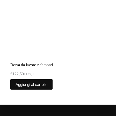
Borsa da lavoro richmond
€
122,50
€
175,00
Il
Il
prezzo
prezzo
Aggiungi al carrello
originale
attuale
era:
è:
€175,00.
€122,50.