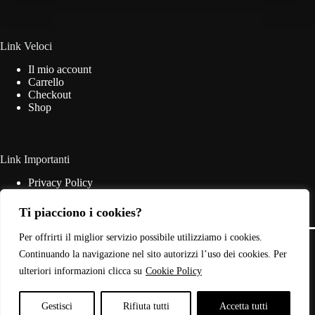
Link Veloci
Il mio account
Carrello
Checkout
Shop
Link Importanti
Privacy Policy
Cookie Policy
Termini & Condizioni
Ti piacciono i cookies?
Contatti
Copyright © 2026 - Web Powered by
Dylog Italia S.p.A.
Per offrirti il miglior servizio possibile utilizziamo i cookies.
Continuando la navigazione nel sito autorizzi l’uso dei cookies. Per
ulteriori informazioni clicca su
Cookie Policy
P.IVA: 03946440785
Gestisci
Rifiuta tutti
Accetta tutti