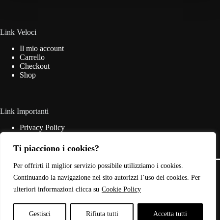
essere
scelte
nella
pagina
Link Veloci
del
Il mio account
prodotto
Carrello
Checkout
Shop
Link Importanti
Privacy Policy
Cookie Policy
Termini & Condizioni
Ti piacciono i cookies?
Contatti
Copyright © 2026 - Web Powered by
Dylog Italia S.p.A.
Per offrirti il miglior servizio possibile utilizziamo i cookies.
Continuando la navigazione nel sito autorizzi l’uso dei cookies. Per
ulteriori informazioni clicca su
Cookie Policy
P.IVA: 03946440785
Gestisci
Rifiuta tutti
Accetta tutti