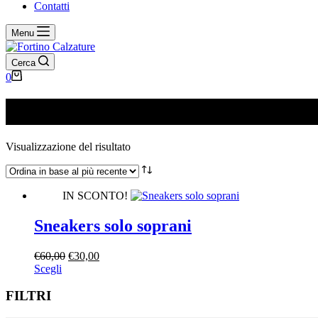
Contatti
Menu
Cerca
Carrello
0
SPM524R33
Visualizzazione del risultato
IN SCONTO!
Sneakers solo soprani
Il
Il
€
60,00
€
30,00
Questo
prezzo
prezzo
Scegli
prodotto
originale
attuale
ha
era:
è:
FILTRI
più
€60,00.
€30,00.