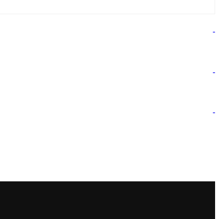
-
-
-