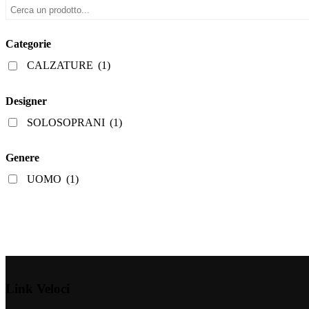
varianti.
Le
opzioni
possono
Categorie
essere
scelte
CALZATURE
(1)
nella
pagina
del
Designer
prodotto
SOLOSOPRANI
(1)
Genere
UOMO
(1)
Link Veloci