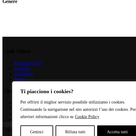
Genere
Link Veloci
Il mio account
Carrello
Checkout
Shop
Link Importanti
Ti piacciono i cookies?
Per offrirti il miglior servizio possibile utilizziamo i cookies.
Privacy Policy
Cookie Policy
Continuando la navigazione nel sito autorizzi l’uso dei cookies. Per
Termini & Condizioni
ulteriori informazioni clicca su
Cookie Policy
Contatti
Copyright © 2026 - Web Powered by
Dylog Italia S.p.A.
Gestisci
Rifiuta tutti
Accetta tutti