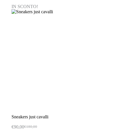
varianti.
IN SCONTO!
Le
opzioni
possono
essere
scelte
nella
pagina
del
prodotto
Sneakers just cavalli
€
90,00
€
180,00
Il
Il