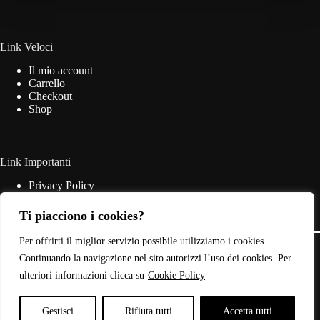
essere
scelte
nella
pagina
Link Veloci
del
Il mio account
prodotto
Carrello
Checkout
Shop
Link Importanti
Privacy Policy
Cookie Policy
Termini & Condizioni
Ti piacciono i cookies?
Contatti
Copyright © 2026 - Web Powered by
Dylog Italia S.p.A.
Per offrirti il miglior servizio possibile utilizziamo i cookies.
Continuando la navigazione nel sito autorizzi l’uso dei cookies. Per
ulteriori informazioni clicca su
Cookie Policy
P.IVA: 03946440785
Gestisci
Rifiuta tutti
Accetta tutti