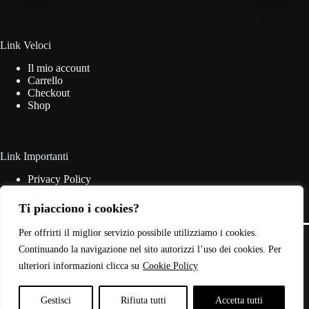
essere
scelte
nella
pagina
Link Veloci
del
Il mio account
prodotto
Carrello
Checkout
Shop
Link Importanti
Privacy Policy
Cookie Policy
Termini & Condizioni
Ti piacciono i cookies?
Contatti
Copyright © 2026 - Web Powered by
Dylog Italia S.p.A.
Per offrirti il miglior servizio possibile utilizziamo i cookies.
Continuando la navigazione nel sito autorizzi l’uso dei cookies. Per
ulteriori informazioni clicca su
Cookie Policy
P.IVA: 03946440785
Gestisci
Rifiuta tutti
Accetta tutti