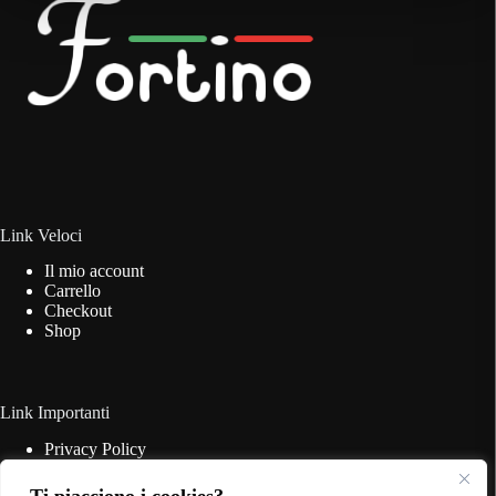
possono
essere
scelte
nella
pagina
del
prodotto
Link Veloci
Il mio account
Carrello
Checkout
Shop
Link Importanti
Privacy Policy
Cookie Policy
Termini & Condizioni