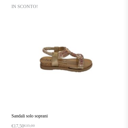
varianti.
IN SCONTO!
Le
opzioni
possono
essere
scelte
nella
pagina
del
prodotto
Sandali solo soprani
€
17,50
€
35,00
Il
Il