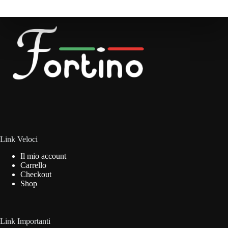
varianti.
Le
opzioni
possono
essere
scelte
nella
pagina
del
prodotto
Link Veloci
Il mio account
Carrello
Checkout
Shop
Link Importanti