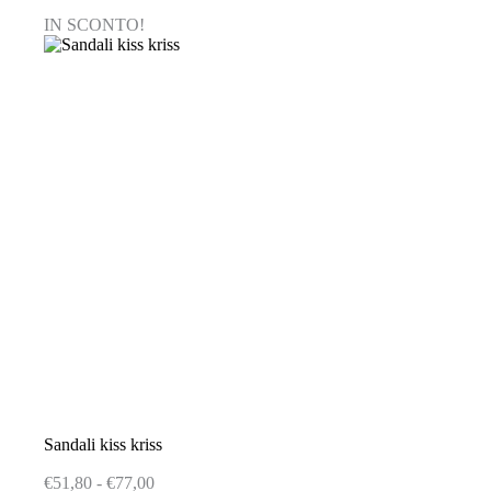
varianti.
IN SCONTO!
Le
opzioni
possono
essere
scelte
nella
pagina
del
prodotto
Sandali kiss kriss
Fascia
€
51,80
-
€
77,00