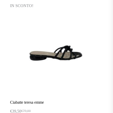
varianti.
IN SCONTO!
Le
opzioni
possono
essere
scelte
nella
pagina
del
prodotto
Ciabatte teresa emme
€
39,50
€
79,00
Il
Il