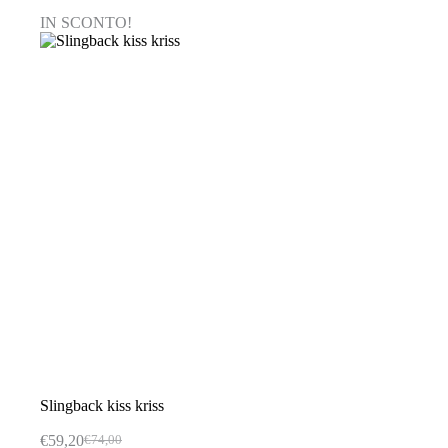
varianti.
IN SCONTO!
Le
opzioni
possono
essere
scelte
nella
pagina
del
prodotto
Slingback kiss kriss
€
59,20
€
74,00
Il
Il