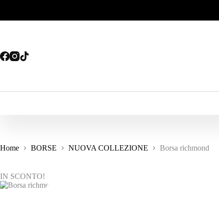
Salta
al
contenuto
Home
BORSE
NUOVA COLLEZIONE
Borsa richmond
IN SCONTO!