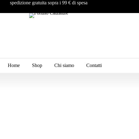
spedizione gratuita sopra i 99 € di spesa
Home
Shop
Chi siamo
Contatti