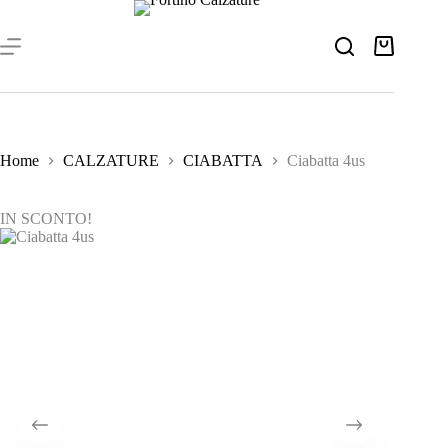
Salta
al
contenuto
Carrello
Home
CALZATURE
CIABATTA
Ciabatta 4us
IN SCONTO!