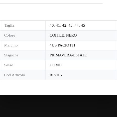
Taglia
40
,
41
,
42
,
43
,
44
,
45
Colore
COFFEE
,
NERO
Marchio
4US PACIOTTI
Stagione
PRIMAVERA/ESTATE
Sesso
UOMO
Cod Articolo
RIS015