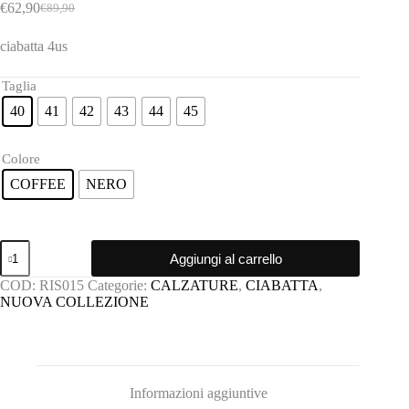
€
62,90
€
89,90
Il
Il
prezzo
prezzo
ciabatta 4us
originale
attuale
era:
è:
€89,90.
€62,90.
Taglia
40
41
42
43
44
45
Colore
COFFEE
NERO
Ciabatta
Aggiungi al carrello
4us
quantità
COD:
RIS015
Categorie:
CALZATURE
,
CIABATTA
,
NUOVA COLLEZIONE
Informazioni aggiuntive