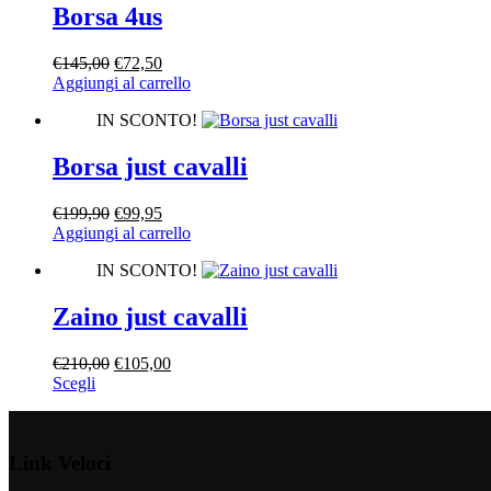
Borsa 4us
Il
Il
€
145,00
€
72,50
prezzo
prezzo
Aggiungi al carrello
originale
attuale
IN SCONTO!
era:
è:
€145,00.
€72,50.
Borsa just cavalli
Il
Il
€
199,90
€
99,95
prezzo
prezzo
Aggiungi al carrello
originale
attuale
IN SCONTO!
era:
è:
€199,90.
€99,95.
Zaino just cavalli
Il
Il
€
210,00
€
105,00
Questo
prezzo
prezzo
Scegli
prodotto
originale
attuale
ha
era:
è:
più
€210,00.
€105,00.
Link Veloci
varianti.
Le