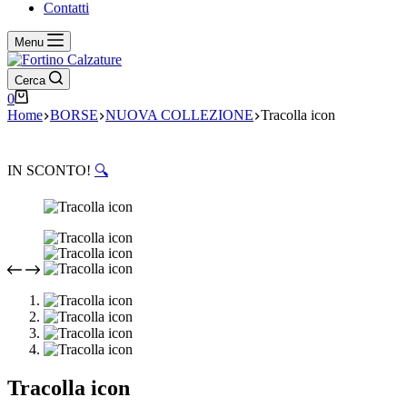
Contatti
Menu
Cerca
Carrello
0
Home
BORSE
NUOVA COLLEZIONE
Tracolla icon
IN SCONTO!
🔍
Tracolla icon