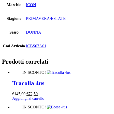
Marchio
ICON
Stagione
PRIMAVERA/ESTATE
Sesso
DONNA
Cod Articolo
ICBS07A01
Prodotti correlati
IN SCONTO!
Tracolla 4us
Il
Il
€
145,00
€
72,50
prezzo
prezzo
Aggiungi al carrello
originale
attuale
IN SCONTO!
era:
è:
€145,00.
€72,50.