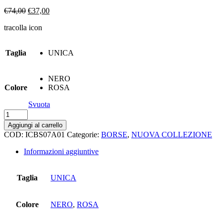
Il
Il
€
74,00
€
37,00
prezzo
prezzo
tracolla icon
originale
attuale
era:
è:
€74,00.
€37,00.
Taglia
UNICA
NERO
Colore
ROSA
Svuota
Tracolla
icon
Aggiungi al carrello
quantità
COD:
ICBS07A01
Categorie:
BORSE
,
NUOVA COLLEZIONE
Informazioni aggiuntive
Taglia
UNICA
Colore
NERO
,
ROSA