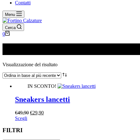
Contatti
Menu
Cerca
Carrello
0
909
Visualizzazione del risultato
IN SCONTO!
Sneakers lancetti
Il
Il
€
49,90
€
29,90
Questo
prezzo
prezzo
Scegli
prodotto
originale
attuale
ha
era:
è:
FILTRI
più
€49,90.
€29,90.