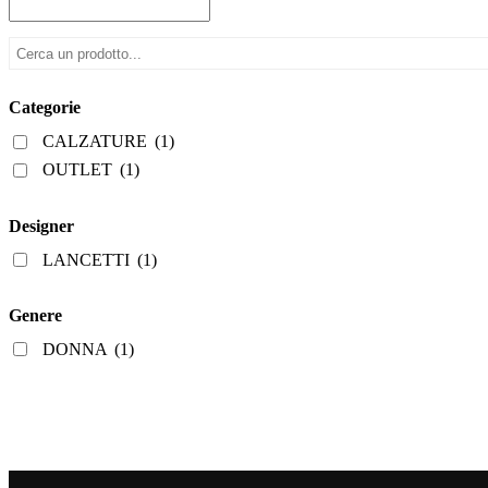
varianti.
Le
opzioni
possono
essere
scelte
Categorie
nella
pagina
CALZATURE
(1)
del
OUTLET
(1)
prodotto
Designer
LANCETTI
(1)
Genere
DONNA
(1)