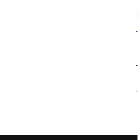
-
-
-