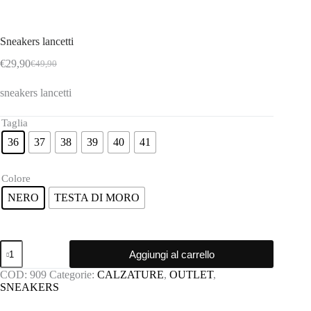
Sneakers lancetti
€
29,90
€
49,90
Il
Il
prezzo
prezzo
sneakers lancetti
originale
attuale
era:
è:
€49,90.
€29,90.
Taglia
36
37
38
39
40
41
Colore
NERO
TESTA DI MORO
Sneakers
Aggiungi al carrello
lancetti
quantità
COD:
909
Categorie:
CALZATURE
,
OUTLET
,
SNEAKERS