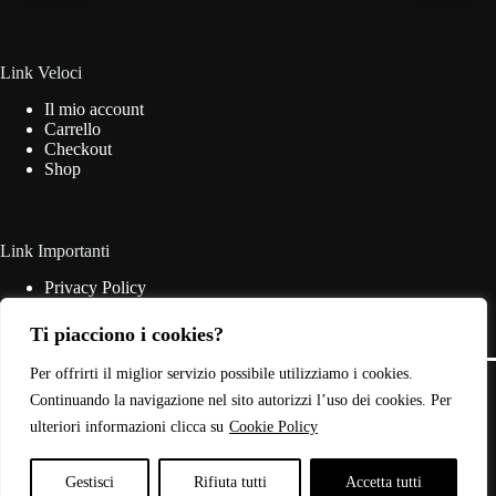
essere
scelte
nella
pagina
Link Veloci
del
Il mio account
prodotto
Carrello
Checkout
Shop
Link Importanti
Privacy Policy
Cookie Policy
Termini & Condizioni
Ti piacciono i cookies?
Contatti
Copyright © 2026 - Web Powered by
Dylog Italia S.p.A.
Per offrirti il miglior servizio possibile utilizziamo i cookies.
Continuando la navigazione nel sito autorizzi l’uso dei cookies. Per
ulteriori informazioni clicca su
Cookie Policy
P.IVA: 03946440785
Gestisci
Rifiuta tutti
Accetta tutti