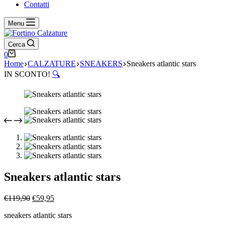
Contatti
Menu
Cerca
Carrello
0
Home
CALZATURE
SNEAKERS
Sneakers atlantic stars
IN SCONTO!
🔍
Sneakers atlantic stars
Il
Il
€
119,90
€
59,95
prezzo
prezzo
sneakers atlantic stars
originale
attuale
era:
è: