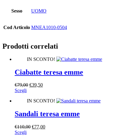
Sesso
UOMO
Cod Articolo
MNEA1010-0504
Prodotti correlati
IN SCONTO!
Ciabatte teresa emme
Il
Il
€
79,00
€
39,50
Questo
prezzo
prezzo
Scegli
prodotto
originale
attuale
IN SCONTO!
ha
era:
è:
più
€79,00.
€39,50.
varianti.
Sandali teresa emme
Le
opzioni
Il
Il
€
110,00
€
77,00
possono
Questo
prezzo
prezzo
Scegli
essere