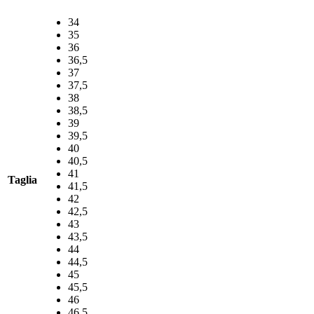
€119,90.
€59,95.
34
35
36
36,5
37
37,5
38
38,5
39
39,5
40
40,5
41
Taglia
41,5
42
42,5
43
43,5
44
44,5
45
45,5
46
46,5