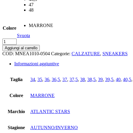
47
48
MARRONE
Colore
Svuota
Sneakers
atlantic
Aggiungi al carrello
stars
COD:
MNEA1010-0504
Categorie:
CALZATURE
,
SNEAKERS
quantità
Informazioni aggiuntive
Taglia
34
,
35
,
36
,
36,5
,
37
,
37,5
,
38
,
38,5
,
39
,
39,5
,
40
,
40,5
Colore
MARRONE
Marchio
ATLANTIC STARS
Stagione
AUTUNNO/INVERNO