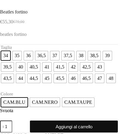
Beatles fortino
€
55,30
€
79,00
Il
Il
prezzo
prezzo
beatles fortino
originale
attuale
era:
è:
€79,00.
€55,30.
Taglia
34
35
36
36,5
37
37,5
38
38,5
39
39,5
40
40,5
41
41,5
42
42,5
43
43,5
44
44,5
45
45,5
46
46,5
47
48
Colore
CAM.BLU
CAM.NERO
CAM.TAUPE
Svuota
Beatles
Aggiungi al carrello
fortino
quantità