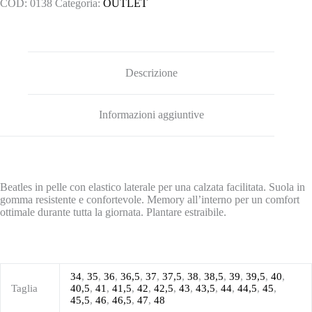
COD:
0138
Categoria:
OUTLET
Descrizione
Informazioni aggiuntive
Beatles in pelle con elastico laterale per una calzata facilitata. Suola in
gomma resistente e confortevole. Memory all’interno per un comfort
ottimale durante tutta la giornata. Plantare estraibile.
34
,
35
,
36
,
36,5
,
37
,
37,5
,
38
,
38,5
,
39
,
39,5
,
40
,
Taglia
40,5
,
41
,
41,5
,
42
,
42,5
,
43
,
43,5
,
44
,
44,5
,
45
,
45,5
,
46
,
46,5
,
47
,
48