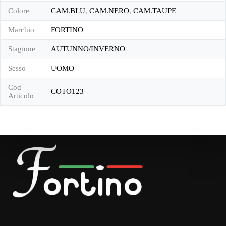
Colore
CAM.BLU
,
CAM.NERO
,
CAM.TAUPE
Marchio
FORTINO
Stagione
AUTUNNO/INVERNO
Sesso
UOMO
Cod
COTO123
Articolo