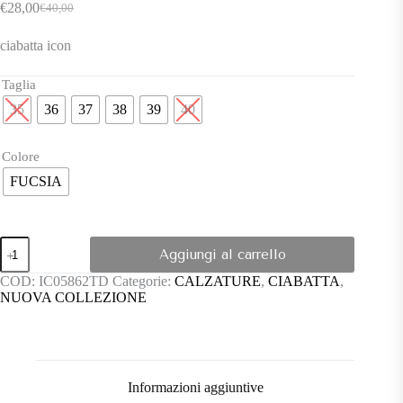
€
28,00
€
40,00
Il
Il
prezzo
prezzo
ciabatta icon
originale
attuale
era:
è:
€40,00.
€28,00.
Taglia
35
36
37
38
39
40
Colore
FUCSIA
Ciabatta
Aggiungi al carrello
icon
quantità
COD:
IC05862TD
Categorie:
CALZATURE
,
CIABATTA
,
NUOVA COLLEZIONE
Informazioni aggiuntive