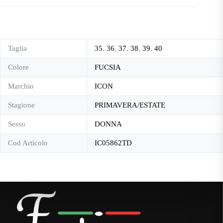
Taglia
35
,
36
,
37
,
38
,
39
,
40
Colore
FUCSIA
Marchio
ICON
Stagione
PRIMAVERA/ESTATE
Sesso
DONNA
Cod Articolo
IC05862TD