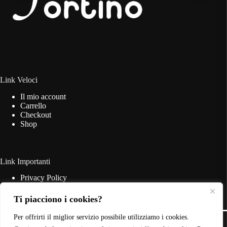
Link Veloci
Il mio account
Carrello
Checkout
Shop
Link Importanti
Privacy Policy
Cookie Policy
Termini & Condizioni
Ti piacciono i cookies?
Contatti
Copyright © 2026 - Web Powered by
Dylog Italia S.p.A.
Per offrirti il miglior servizio possibile utilizziamo i cookies.