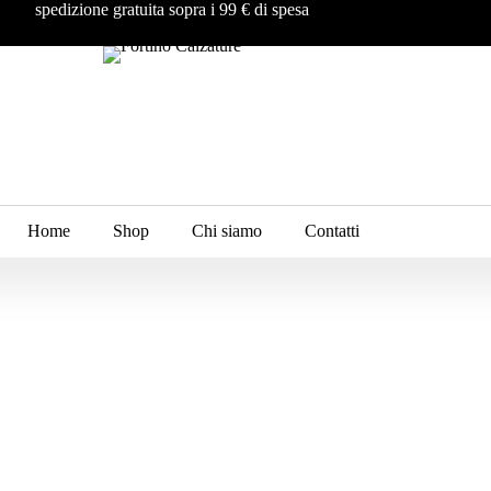
spedizione gratuita sopra i 99 € di spesa
Home
Shop
Chi siamo
Contatti