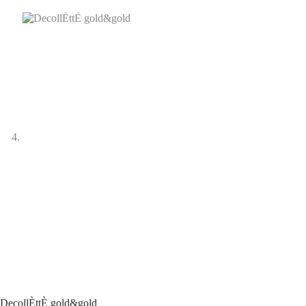
DecollÈttÈ gold&gold