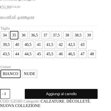
€
51,80
€
74,00
Il
Il
prezzo
prezzo
decollÈttÈ gold&gold
originale
attuale
era:
è:
€74,00.
€51,80.
Taglia
34
35
36
36,5
37
37,5
38
38,5
39
39,5
40
40,5
41
41,5
42
42,5
43
43,5
44
44,5
45
45,5
46
46,5
47
48
Colore
BIANCO
NUDE
DecollÈttÈ
Aggiungi al carrello
gold&gold
quantità
COD:
GD365
Categorie:
CALZATURE
,
DÉCOLLETÉ
,
NUOVA COLLEZIONE