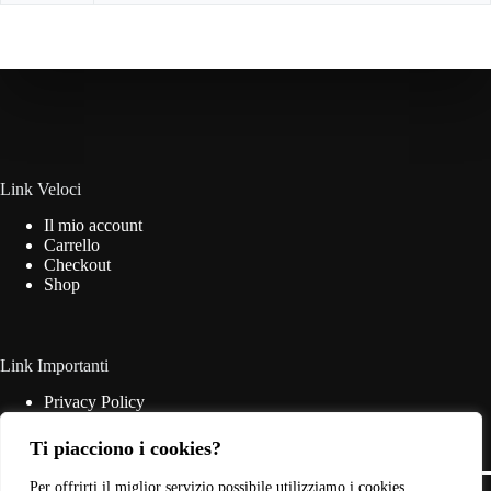
Link Veloci
Il mio account
Carrello
Checkout
Shop
Link Importanti
Privacy Policy
Cookie Policy
Termini & Condizioni
Ti piacciono i cookies?
Contatti
Copyright © 2026 - Web Powered by
Dylog Italia S.p.A.
Per offrirti il miglior servizio possibile utilizziamo i cookies.