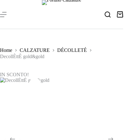
Salta
al
contenuto
Carrello
Home
CALZATURE
DÉCOLLETÉ
DecollÈttÈ gold&gold
IN SCONTO!