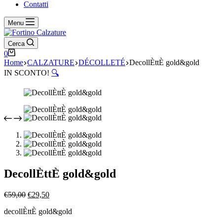
Contatti
Menu
Cerca
Carrello
0
Home
CALZATURE
DÉCOLLETÉ
DecollÈttÈ gold&gold
IN SCONTO!
🔍
DecollÈttÈ gold&gold
Il
Il
€
59,00
€
29,50
prezzo
prezzo
decollÈttÈ gold&gold
originale
attuale
era:
è: