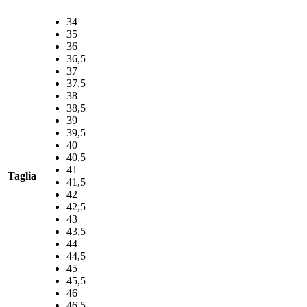
€59,00.
€29,50.
34
35
36
36,5
37
37,5
38
38,5
39
39,5
40
40,5
41
Taglia
41,5
42
42,5
43
43,5
44
44,5
45
45,5
46
46,5