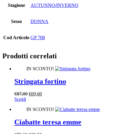
Stagione
AUTUNNO/INVERNO
Sesso
DONNA
Cod Articolo
GP 708
Prodotti correlati
IN SCONTO!
Stringata fortino
Il
Il
€
87,00
€
69,60
Questo
prezzo
prezzo
Scegli
prodotto
originale
attuale
IN SCONTO!
ha
era:
è:
più
€87,00.
€69,60.
varianti.
Ciabatte teresa emme
Le
opzioni