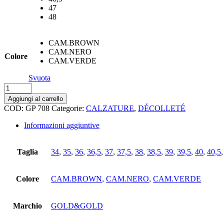
47
48
CAM.BROWN
CAM.NERO
Colore
CAM.VERDE
Svuota
DecollÈttÈ
gold&gold
Aggiungi al carrello
quantità
COD:
GP 708
Categorie:
CALZATURE
,
DÉCOLLETÉ
Informazioni aggiuntive
Taglia
34
,
35
,
36
,
36,5
,
37
,
37,5
,
38
,
38,5
,
39
,
39,5
,
40
,
40,5
Colore
CAM.BROWN
,
CAM.NERO
,
CAM.VERDE
Marchio
GOLD&GOLD